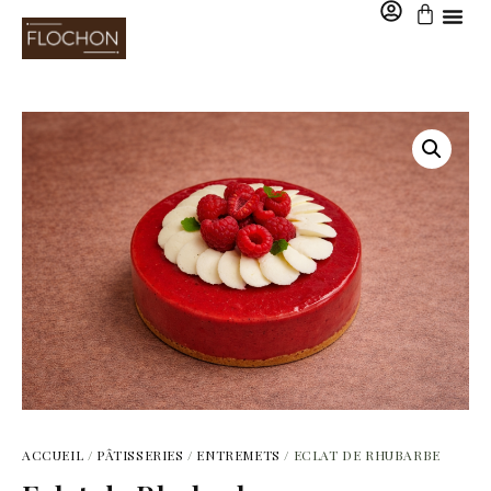
0,00
€
ACCUEIL
/
PÂTISSERIES
/
ENTREMETS
/ ECLAT DE RHUBARBE