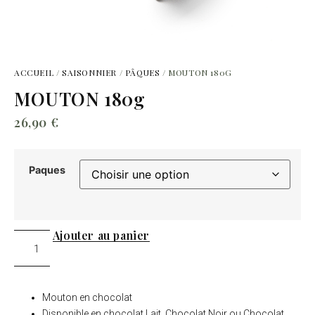
ACCUEIL
/
SAISONNIER
/
PÂQUES
/ MOUTON 180G
MOUTON 180g
26,90
€
Paques
Ajouter au panier
Mouton en chocolat
Disponible en chocolat Lait, Chocolat Noir ou Chocolat