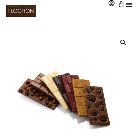
0,00
€