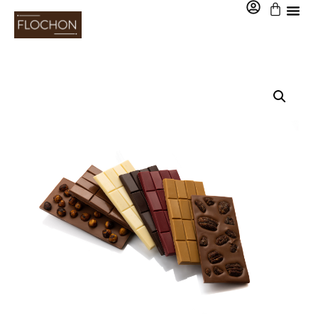
0,00
€