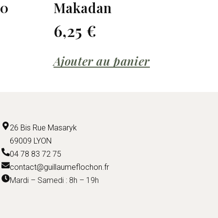
.0
Makadan
6,25
€
Ajouter au panier
26 Bis Rue Masaryk
69009 LYON
04 78 83 72 75
contact@guillaumeflochon.fr
Mardi – Samedi : 8h – 19h